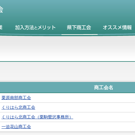
商工会名
栗原南部商工会
くりはら北商工会
くりはら北商工会（栗駒鶯沢事務所）
一迫花山商工会