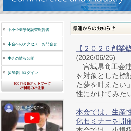
中小企業景況調査報告書
本会へのアクセス・お問合せ
【２０２６創業
(2026/06/25)
本会の情報公開
宮城県商工会連
参加者用ログイン
を対象とした標
た夢を叶えたい
性にかけてみたい
本会では、生産
化セミナーを開
本会では、小規