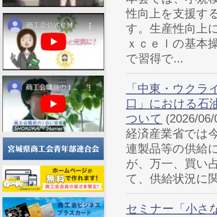
性向上を支援す
す。生産性向上
ｘｃｅｌの基本
で習得で...
「中東・ウクラ
口」における石
ついて
(2026/06/
経済産業省では
連製品等の供給
が、万一、買い
て、供給状況に関
セミナー「小さ