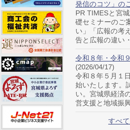
発信のコツ」の
PR TIMES
礎セミナーのご
い」「広報の考
告と広報の違い・
令和８年・令和
(2026/04/17)
令和８年５月１
始いたします。
い。宮城県経済
営支援と地域振興
すべて