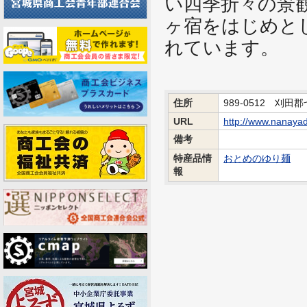
い四季折々の景
ヶ宿をはじめと
れています。
住所
989-0512 刈田
URL
http://www.nanayado
備考
特産品情
おとめのゆり麺
報