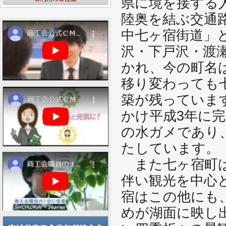
県に境を接する人
陸奥を結ぶ交通
中七ヶ宿街道」
沢・下戸沢・渡
かれ、今の町名
移り変わっても
築が残っています
かけ平成3年に完
の水ガメであり
たしています。
また七ヶ宿町は
伴い観光を中心
宿はこの他にも
めが湖面に映し